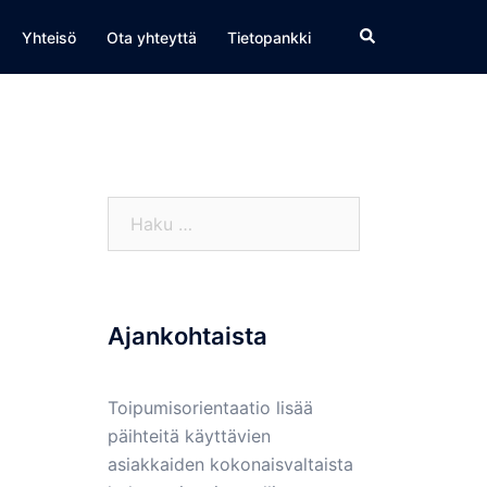
Yhteisö
Ota yhteyttä
Tietopankki
Haku:
Ajankohtaista
Toipumisorientaatio lisää
päihteitä käyttävien
asiakkaiden kokonaisvaltaista