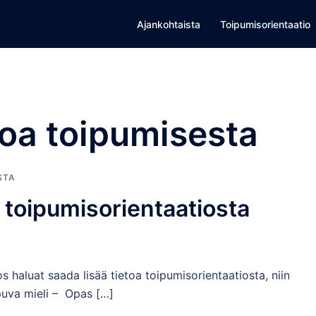
Ajankohtaista
Toipumisorientaatio
toa toipumisesta
STA
a toipumisorientaatiosta
 haluat saada lisää tietoa toipumisorientaatiosta, niin
puva mieli – Opas […]