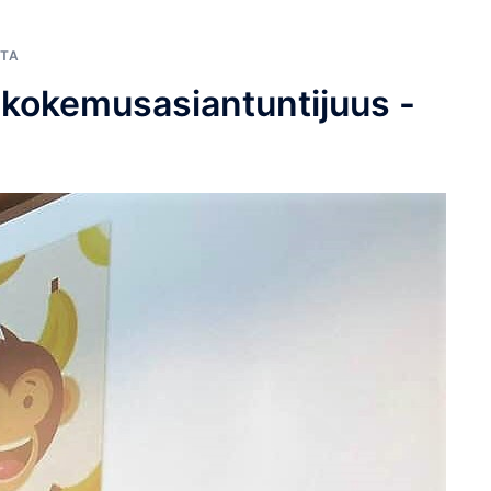
STA
a kokemusasiantuntijuus -