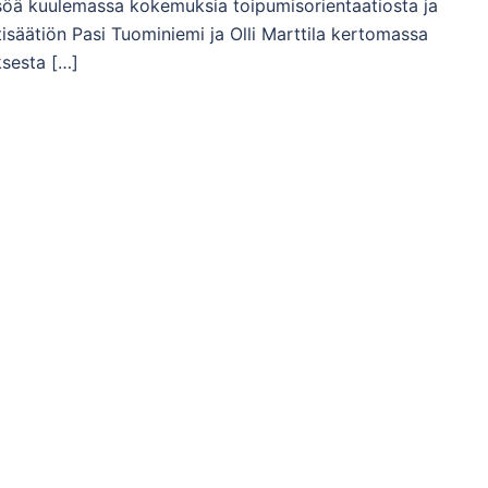
eisöä kuulemassa kokemuksia toipumisorientaatiosta ja
säätiön Pasi Tuominiemi ja Olli Marttila kertomassa
ksesta […]