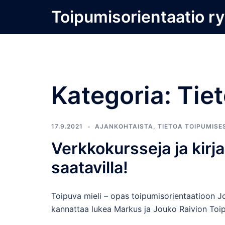
Skip
Toipumisorientaatio ry
to
content
Kategoria:
Tie
17.9.2021
AJANKOHTAISTA
,
TIETOA TOIPUMISE
Verkkokursseja ja kirj
saatavilla!
Toipuva mieli – opas toipumisorientaatioon Jos
kannattaa lukea Markus ja Jouko Raivion Toi