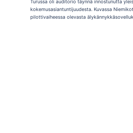
Turussa oli auditorio täynnä innostunutta yl
kokemusasiantuntijuudesta. Kuvassa Niemikoti
pilottivaiheessa olevasta älykännykkäsovellu