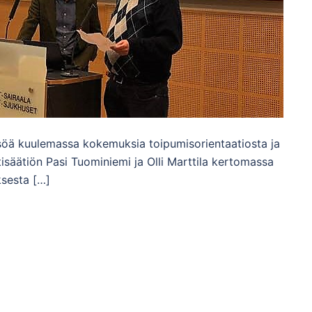
eisöä kuulemassa kokemuksia toipumisorientaatiosta ja
säätiön Pasi Tuominiemi ja Olli Marttila kertomassa
ksesta […]