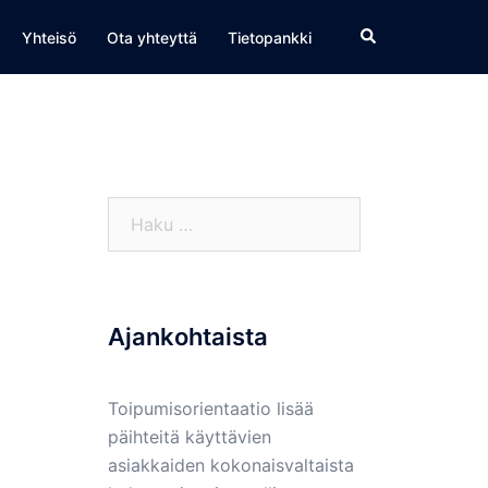
Yhteisö
Ota yhteyttä
Tietopankki
Haku:
Ajankohtaista
Toipumisorientaatio lisää
päihteitä käyttävien
asiakkaiden kokonaisvaltaista