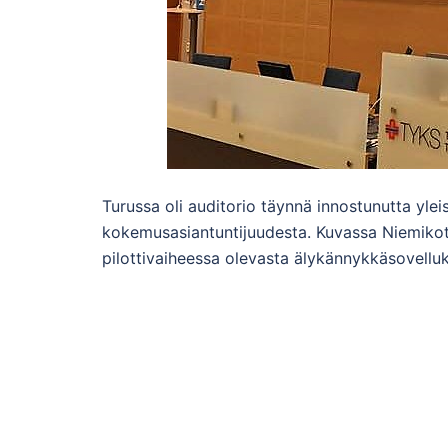
Turussa oli auditorio täynnä innostunutta yl
kokemusasiantuntijuudesta. Kuvassa Niemikoti
pilottivaiheessa olevasta älykännykkäsovellu