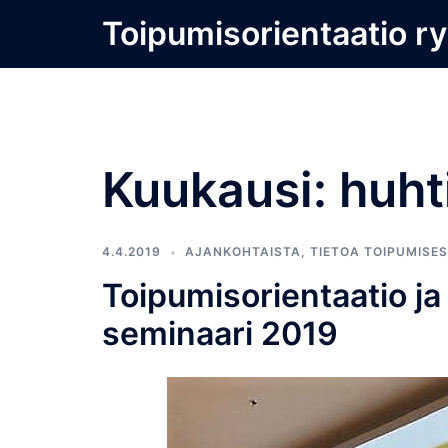
Skip
Toipumisorientaatio ry
to
content
Kuukausi:
huht
4.4.2019
AJANKOHTAISTA
,
TIETOA TOIPUMISE
Toipumisorientaatio j
seminaari 2019