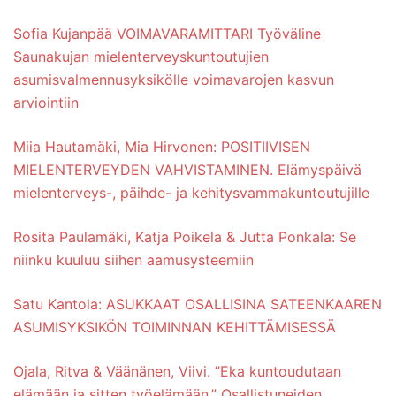
Sofia Kujanpää VOIMAVARAMITTARI Työväline
Saunakujan mielenterveyskuntoutujien
asumisvalmennusyksikölle voimavarojen kasvun
arviointiin
Miia Hautamäki, Mia Hirvonen: POSITIIVISEN
MIELENTERVEYDEN VAHVISTAMINEN. Elämyspäivä
mielenterveys-, päihde- ja kehitysvammakuntoutujille
Rosita Paulamäki, Katja Poikela & Jutta Ponkala: Se
niinku kuuluu siihen aamusysteemiin
Satu Kantola: ASUKKAAT OSALLISINA SATEENKAAREN
ASUMISYKSIKÖN TOIMINNAN KEHITTÄMISESSÄ
Ojala, Ritva & Väänänen, Viivi. ”Eka kuntoudutaan
elämään ja sitten työelämään.” Osallistuneiden