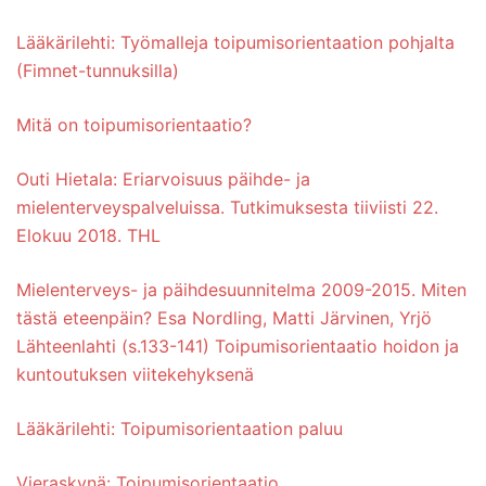
Lääkärilehti: Työmalleja toipumisorientaation pohjalta
(Fimnet-tunnuksilla)
Mitä on toipumisorientaatio?
Outi Hietala: Eriarvoisuus päihde- ja
mielenterveyspalveluissa. Tutkimuksesta tiiviisti 22.
Elokuu 2018. THL
Mielenterveys- ja päihdesuunnitelma 2009-2015. Miten
tästä eteenpäin? Esa Nordling, Matti Järvinen, Yrjö
Lähteenlahti (s.133-141) Toipumisorientaatio hoidon ja
kuntoutuksen viitekehyksenä
Lääkärilehti: Toipumisorientaation paluu
Vieraskynä: Toipumisorientaatio