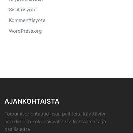
Sisältösyöte
Kommenttisyöte
WordPress.org
AJANKOHTAISTA
Toipumisorientaatio lisää päihteitä käyttävien
asiakkaiden kokonaisvaltaista kohtaamista ja
osallisuutta