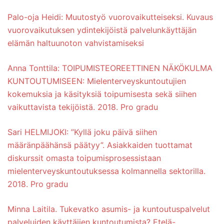
Palo-oja Heidi: Muutostyö vuorovaikutteiseksi. Kuvaus
vuorovaikutuksen ydintekijöistä palvelunkäyttäjän
elämän haltuunoton vahvistamiseksi
Anna Tonttila: TOIPUMISTEOREETTINEN NÄKÖKULMA
KUNTOUTUMISEEN: Mielenterveyskuntoutujien
kokemuksia ja käsityksiä toipumisesta sekä siihen
vaikuttavista tekijöistä. 2018. Pro gradu
Sari HELMIJOKI: ”Kyllä joku päivä siihen
määränpäähänsä päätyy”. Asiakkaiden tuottamat
diskurssit omasta toipumisprosessistaan
mielenterveyskuntoutuksessa kolmannella sektorilla.
2018. Pro gradu
Minna Laitila. Tukevatko asumis- ja kuntoutuspalvelut
palveluiden käyttäjien kuntoutumista? Etelä-