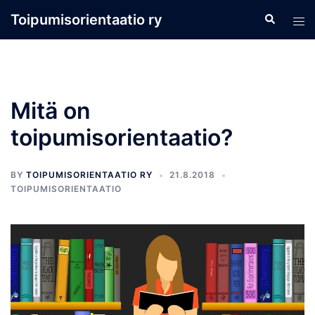
Skip
Toipumisorientaatio ry
to
content
Mitä on
toipumisorientaatio?
BY
TOIPUMISORIENTAATIO RY
21.8.2018
TOIPUMISORIENTAATIO