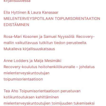
kirjallisuudessa
Ella Hyttinen & Laura Kanasaar
MIELENTERVEYSPOTILAAN TOIPUMISORIENTAATION
EDISTÄMINEN
Rosa-Mari Kosonen ja Samuel Nyyssölä: Recovery-
mallin vaikuttavuus tutkitun tiedon perusteella.
Mukaileva kirjallisuuskatsaus
Anne Lodders ja Maija Mesimäki
Recovery-koulutus hoitohenkilökunnalle – johdatus
mielenterveyskuntoutujan
toipumisorientaatioon
Tea Aho Toipumisorientaatioon perustuvan
kotikuntoutuksen kehittäminen
mielenterveyskuntoutujien toimijuuden tukemiseksi